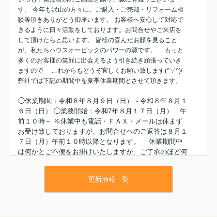
す。 今年も沢山の方々に、ご購入・ご売却・リフォーム相
談等頂きありがとう御座います。 お客様へ安心して対応で
きるように日々活動をしております。お問合せやご来店を
して頂けたらと思います。 皆様の喜んだお顔を見ること
が、私たちハウスオービックのパワーの源です。 もっと
多くのお客様の笑顔に出会えるよう引き続き頑張っていき
ますので これからもどうぞ宜しくお願い致します(^▽^)/
弊社では下記の期間中を夏季休業期間とさせて頂きます。
◯休業期間：令和８年８月９日（日）～令和８年８月１
６日（日） ◯業務開始：令和7年８月１７日（月） 午
前１０時～ ※休業中も電話・ＦＡＸ・メールは休まず
お受け致しておりますが、お問合せへのご返答は８月１
７日（月）午前１０時以降となります。 休業期間中
は何かとご不便をお掛けいたしますが、ご了承のほど何
卒よろしくお願い致します。 ★不動産のご購入相談
や空家相談、売却相談等お気軽にお問合せ下さい。 現
更新情報一覧
金買い取りや無料査定も随時しております。 まずはお
気軽に（無料）相談して下さいね♪【ﾌﾘｰﾀﾞｲﾔﾙ：0120-
84-8800】