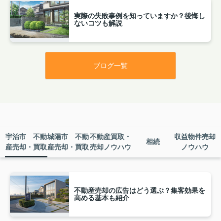
育て家庭の安心・安全な生活に直結
し...
実際の失敗事例を知っていますか？後悔し
ないコツも解説
2026.02.08
JR奈良線『JR小倉』駅に令和8年3月
14日ダイヤ改正により...
ブログ一覧
皆さんご存じでしたか？京都府宇治
市小倉町中畑と隣接する南陵町との
間にあるJR奈良線『JR小倉』駅に今
まで停車しなかった『みやこ路快
速』が令和8年3月14日のダイヤ改正
により『JR小倉』駅が停車駅に追
加...
宇治市 不動
城陽市 不動
不動産買取・
収益物件売却
2026.01.29
相続
産売却・買取
産売却・買取
売却ノウハウ
ノウハウ
宇治市神明のご自宅を売却して頂いた
お客様からのお言葉を頂きま...
ハウスオービックのおおみょうに宇治
市神明のご自宅の売却を依頼して頂い
不動産売却の広告はどう選ぶ？集客効果を
たT様からうれしいお言葉を頂きあり
高める基本も紹介
がとうございます。 『大切な自宅を手
離すので安心できる方にお任せするの
が一番だと思います...