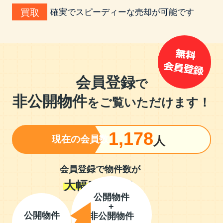
確実でスピーディーな売却が可能です
買取
会員登録
で
非公開物件
をご覧いただけます！
1,178
現在の会員数
人
会員登録で物件数が
大幅アップ！
公開物件
+
公開物件
非公開物件