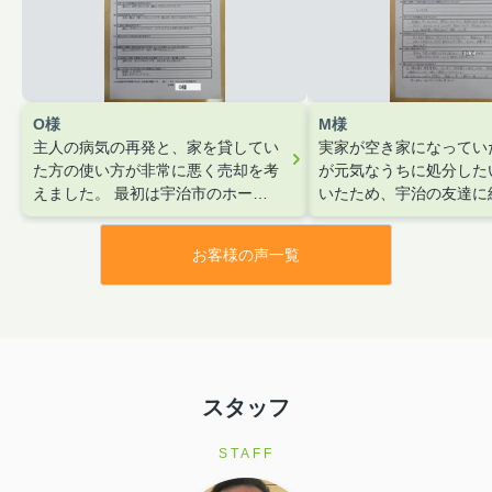
O様
M様
主人の病気の再発と、家を貸してい
実家が空き家になってい
た方の使い方が非常に悪く売却を考
が元気なうちに処分した
えました。
最初は宇治市のホーム
いたため、宇治の友達に
ページからで、ハウスオービックさ
らいました。F住宅さん
んの名前があり決めました。
大名
頼のおける会社』という
お客様の声一覧
の印象はいかがでしたか？
本当に
りました。
親切、丁寧に対応していただき、話
しやすく安心しておまかせできまし
た。
スタッフ
STAFF