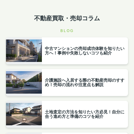
【ゴールデンウィーク休業のお知らせ】
2026.05.01
【ゴールデンウィーク休業のお知らせ】
不動産買取・売却コラム
平素は格別のご愛顧を賜り、誠にありがとうございま
す。
BLOG
誠に勝手ながら、当社ではゴールデンウィークに伴い、
下記の期間を休業とさせていただきます。
■休業期間
中古マンションの売却成功体験を知りたい
5月3日（日）～5月6日（水）
方へ！事例や失敗しないコツも紹介
期間中にいただいたお問い合わせにつきましては、5月
7日（木）より順次対応させていただきます。
お客様にはご不便をおかけいたしますが、何卒ご理解の
ほどよろしくお願い申し上げます。
介護施設へ入居する際の不動産売却のすす
め！売却の流れや注意点も解説
2026.02.10
宇治西小倉学園の通学区域はどこ？
子育てに役立つ学区の選び方も...
宇治市でお子さまの進学や住まい探
土地査定の方法を知りたい方必見！自分に
しを考えている方にとって、「宇治
合う進め方と準備のコツを紹介
西小倉学園 通学区域」は重要なポイ
ントです。新しい小中一貫校の整備
や通学環境、学区の最新情報は、子