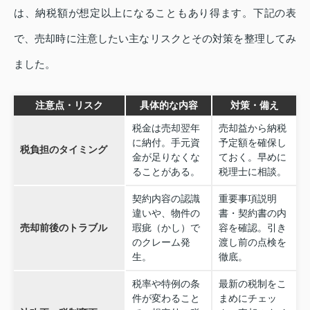
は、納税額が想定以上になることもあり得ます。下記の表
で、売却時に注意したい主なリスクとその対策を整理してみ
ました。
注意点・リスク
具体的な内容
対策・備え
税金は売却翌年
売却益から納税
に納付。手元資
予定額を確保し
税負担のタイミング
金が足りなくな
ておく。早めに
ることがある。
税理士に相談。
契約内容の認識
重要事項説明
違いや、物件の
書・契約書の内
売却前後のトラブル
瑕疵（かし）で
容を確認。引き
のクレーム発
渡し前の点検を
生。
徹底。
税率や特例の条
最新の税制をこ
件が変わること
まめにチェッ