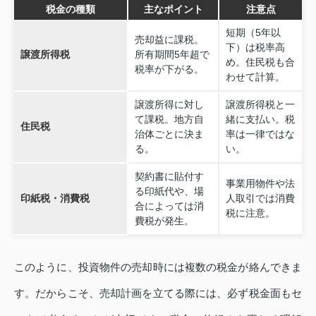
税金の種類
主なポイント
注意点
短期（5年以
売却益に課税。
下）は税率高
譲渡所得税
所有期間5年超で
め。住民税も合
税率が下がる。
わせて計算。
譲渡所得に対し
譲渡所得税と一
て課税。地方自
緒に支払い。税
住民税
治体ごとに決ま
率は一律ではな
る。
い。
契約書に貼付す
事業用物件や法
る印紙代や、場
印紙税・消費税
人取引では消費
合によっては消
税に注意。
費税が発生。
このように、投資物件の売却時には複数の税金が絡んできま
す。だからこそ、売却計画を立てる際には、必ず税金面もセ