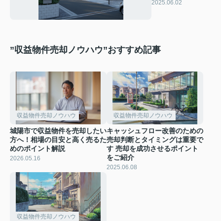
と知られていない
2025.06.02
事実をご紹介
”収益物件売却ノウハウ”おすすめ記事
収益物件売却ノウハウ
収益物件売却ノウハウ
城陽市で収益物件を売却したい
キャッシュフロー改善のための
方へ！相場の目安と高く売るた
売却判断とタイミングは重要で
めのポイント解説
す 売却を成功させるポイント
をご紹介
2026.05.16
2025.06.08
収益物件売却ノウハウ