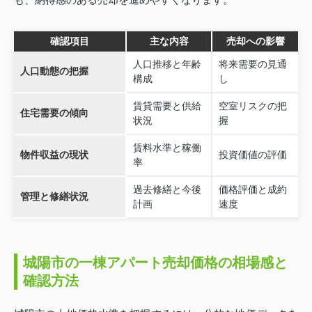
確認項目
主な内容
売却への影響
人口推移と年齢
将来需要の見通
人口動態の把握
構成
し
賃貸需要と供給
空室リスクの把
住宅需要の傾向
状況
握
賃料水準と稼働
物件収益の現状
投資価値の評価
率
過去修繕と今後
価格評価と成約
管理と修繕状況
計画
速度
城陽市の一棟アパート売却価格の相場感と
確認方法