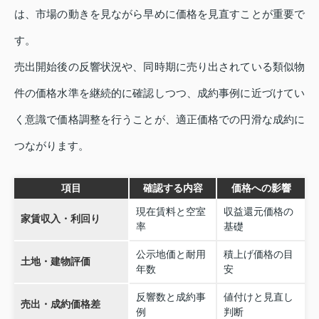
は、市場の動きを見ながら早めに価格を見直すことが重要で
す。
売出開始後の反響状況や、同時期に売り出されている類似物
件の価格水準を継続的に確認しつつ、成約事例に近づけてい
く意識で価格調整を行うことが、適正価格での円滑な成約に
つながります。
項目
確認する内容
価格への影響
現在賃料と空室
収益還元価格の
家賃収入・利回り
率
基礎
公示地価と耐用
積上げ価格の目
土地・建物評価
年数
安
反響数と成約事
値付けと見直し
売出・成約価格差
例
判断