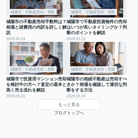
城陽市 不動産売却・買取
城陽市 不動産売却・買取
城陽市の不動産売却手数料は？
城陽市で不動産投資物件の売却
相場と諸費用の内訳を詳しく解
はいつが良いタイミングか？判
説
断のポイントを解説
2026.05.24
2026.05.22
城陽市 不動産売却・買取
城陽市 不動産売却・買取
城陽市で投資用マンション売却
城陽市の相続不動産は売却すべ
を検討中の方へ？査定の基本と
きか？相場を確認して適切な判
高く売る流れを解説
断をする方法
2026.05.21
2026.05.19
もっと見る
ブログトップへ