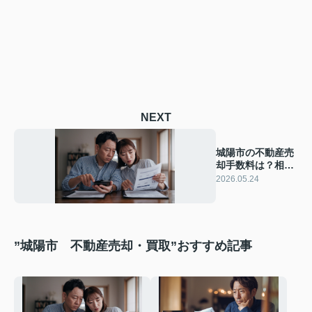
NEXT
城陽市の不動産売
却手数料は？相場
と諸費用の内訳を
2026.05.24
詳しく解説
”城陽市 不動産売却・買取”おすすめ記事