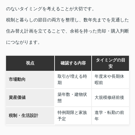
のないタイミングを考えることが大切です。
税制と暮らしの節目の両方を整理し、数年先までを見通した
住み替え計画を立てることで、余裕を持った売却・購入判断
につながります。
タイミングの目
視点
確認する内容
安
取引が増える時
年度末や長期休
市場動向
期
暇前
築年数・建物状
資産価値
大規模修繕前後
態
特例期限と家族
進学・転勤の前
税制・生活設計
予定
年