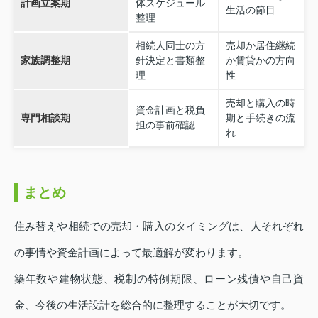
計画立案期
体スケジュール
生活の節目
整理
相続人同士の方
売却か居住継続
家族調整期
針決定と書類整
か賃貸かの方向
理
性
売却と購入の時
資金計画と税負
専門相談期
期と手続きの流
担の事前確認
れ
まとめ
住み替えや相続での売却・購入のタイミングは、人それぞれ
の事情や資金計画によって最適解が変わります。
築年数や建物状態、税制の特例期限、ローン残債や自己資
金、今後の生活設計を総合的に整理することが大切です。