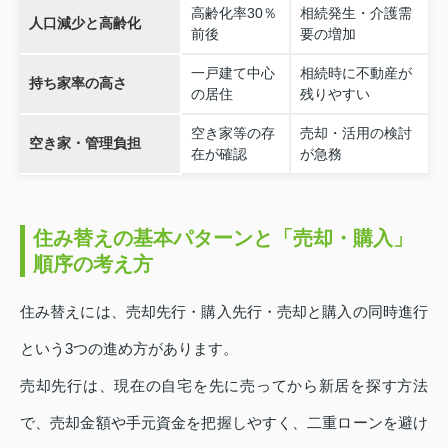
高齢化率30％
相続発生・介護需
人口減少と高齢化
前後
要の増加
一戸建て中心
相続時に不動産が
持ち家率の高さ
の居住
残りやすい
空き家等の存
売却・活用の検討
空き家・管理負担
在が確認
が急務
住み替えの基本パターンと「売却・購入」
順序の考え方
住み替えには、売却先行・購入先行・売却と購入の同時進行
という3つの進め方があります。
売却先行は、現在の自宅を先に売ってから新居を探す方法
で、売却金額や手元資金を把握しやすく、二重ローンを避け