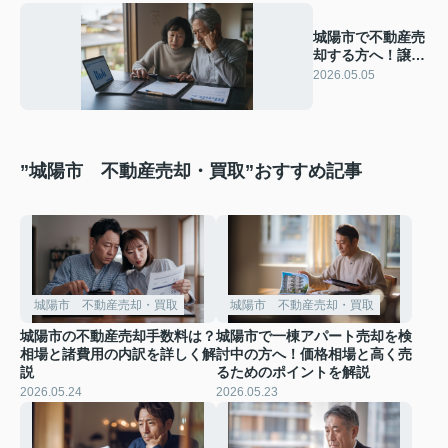
城陽市で不動産売
却する方へ！譲渡
所得の税金を基礎
2026.05.05
から解説
”城陽市 不動産売却・買取”おすすめ記事
城陽市 不動産売却・買取
城陽市 不動産売却・買取
城陽市の不動産売却手数料は？
城陽市で一棟アパート売却を検
相場と諸費用の内訳を詳しく解
討中の方へ！価格相場と高く売
説
るためのポイントを解説
2026.05.24
2026.05.23