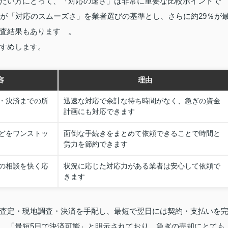
たい方にとって、「対応の速さ」は非常に重要な比較ポイントで
％が「対応のスムーズさ」を業者選びの基準とし、さらに約29％が
査結果もあります 。
すめします。
容
理由
・決済までの所
迅速な対応で余計な待ち時間がなく、急ぎの資金
計画にも対応できます
どをワンストッ
面倒な手続きをまとめて依頼できることで時間と
労力を節約できます
の相談を快く応
状況に応じた対応力がある業者は安心して依頼で
きます
査定・現地調査・決済を手配し、最短で翌日には契約・支払いを
、「最短5日で決済可能」と明示されており、急ぎの売却にとても