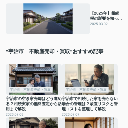
【2025年】相続
税の影響を知って
いますか？売却方
2025.03.02
法を解説
”宇治市 不動産売却・買取”おすすめ記事
宇治市 不動産売却・買取
宇治市 不動産売却・買取
宇治市の空き家売却はどう進め
宇治市で相続した家を売らない
る？相続実家の無料査定から活
場合の管理は？放置リスクと管
用まで解説
理コストを整理して解説
2026.07.09
2026.07.07