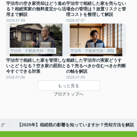
宇治市の空き家売却はどう進め
宇治市で相続した家を売らない
る？相続実家の無料査定から活
場合の管理は？放置リスクと管
用まで解説
理コストを整理して解説
2026.07.09
2026.07.07
宇治市 不動産売却・買取
宇治市 不動産売却・買取
宇治市で相続した家を管理しな
相続した宇治市の実家どうす
いとどうなる？空き家の罰則と
る？売るべきか住むべきか判断
今すぐできる対策
の軸を解説
2026.07.06
2026.07.05
もっと見る
ブログトップへ
ログ
【2025年】相続税の影響を知っていますか？売却方法を解説