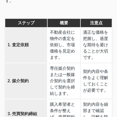
す。
ステップ
概要
注意点
不動産会社に
適正な価格を
物件の査定を
把握し、過度
1. 査定依頼
依頼し、市場
な期待を避け
価格を見定め
ることが大切
ます。
です。
専任媒介契約
契約内容や条
または一般媒
件をよく理解
2. 媒介契約
介契約を選択
しておくこと
して契約を締
が必要です。
結します。
購入希望者と
契約内容を細
条件が整え
部まで確認
3. 売買契約締結
ば、売買契約
し、誤解を防