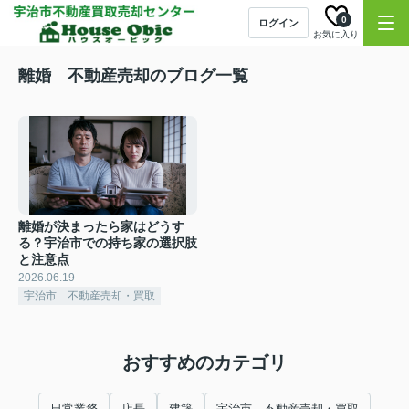
0
ログイン
お気に入り
離婚 不動産売却のブログ一覧
離婚が決まったら家はどうす
る？宇治市での持ち家の選択肢
と注意点
2026.06.19
宇治市 不動産売却・買取
おすすめのカテゴリ
日常業務
店長
建築
宇治市 不動産売却・買取