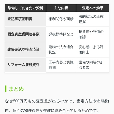
準備しておきたい資料
主な内容
査定への効果
法的状況の正確
登記事項証明書
権利関係や面積
把握
税負担や評価の
固定資産税関連書類
課税標準額など
確認
建物の法令適合
安心感による評
建築確認や検査済証
状況
価向上
工事内容と実施
設備や内装の加
リフォーム履歴資料
時期
点要素
まとめ
なぜ500万円もの査定差が出るのかは、査定方法や市場動
向、個々の物件条件が複雑に絡み合っているためです。