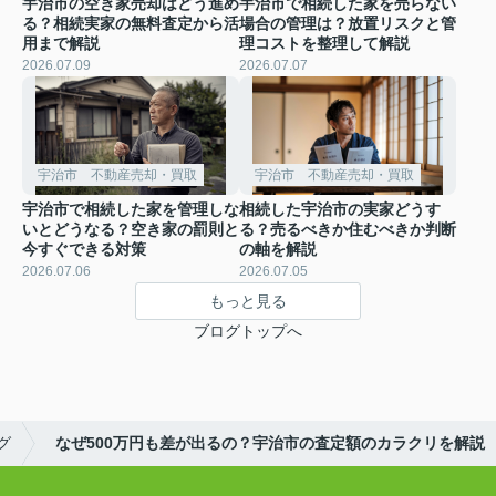
宇治市の空き家売却はどう進め
宇治市で相続した家を売らない
る？相続実家の無料査定から活
場合の管理は？放置リスクと管
用まで解説
理コストを整理して解説
2026.07.09
2026.07.07
宇治市 不動産売却・買取
宇治市 不動産売却・買取
宇治市で相続した家を管理しな
相続した宇治市の実家どうす
いとどうなる？空き家の罰則と
る？売るべきか住むべきか判断
今すぐできる対策
の軸を解説
2026.07.06
2026.07.05
もっと見る
ブログトップへ
グ
なぜ500万円も差が出るの？宇治市の査定額のカラクリを解説