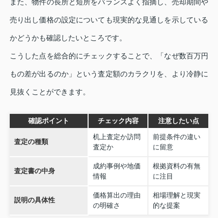
また、物件の長所と短所をバランスよく指摘し、売却期間や
売り出し価格の設定についても現実的な見通しを示している
かどうかも確認したいところです。
こうした点を総合的にチェックすることで、「なぜ数百万円
もの差が出るのか」という査定額のカラクリを、より冷静に
見抜くことができます。
確認ポイント
チェック内容
注意したい点
机上査定か訪問
前提条件の違い
査定の種類
査定か
に留意
成約事例や地価
根拠資料の有無
査定書の中身
情報
に注目
価格算出の理由
相場理解と現実
説明の具体性
の明確さ
的な提案