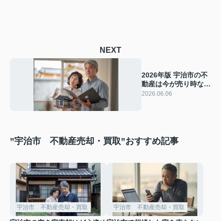
NEXT
2026年版 宇治市の不
動産は今が売り時なの
か？売却判断のポイン
2026.06.06
トと注意点を解説
”宇治市 不動産売却・買取”おすすめ記事
宇治市 不動産売却・買取
宇治市 不動産売却・買取