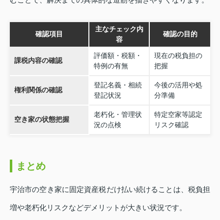
主なチェック内
確認項目
確認の目的
容
評価額・税額・
現在の税負担の
課税内容の確認
特例の有無
把握
登記名義・相続
今後の活用や処
権利関係の確認
登記状況
分準備
老朽化・管理状
特定空家等認定
空き家の状態把握
況の点検
リスク確認
まとめ
宇治市の空き家に固定資産税だけ払い続けることは、税負担
増や老朽化リスクなどデメリットが大きい状況です。