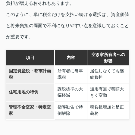
負担が増えるおそれもあります。
このように、単に税金だけを支払い続ける選択は、資産価値
と将来負担の両面で不利になりやすい点を意識しておくこと
が重要です。
空き家所有者への
項目
内容
影響
固定資産税・都市計画
所有者に毎年
居住しなくても継
税
課税
続負担
課税標準の大
適用有無で税額大
住宅用地の特例
幅軽減
きく変動
管理不全空家・特定空
指導勧告で特
税負担増加と是正
家
例解除
義務