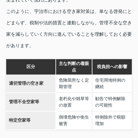
このように、宇治市における空き家対策は、単なる啓発にと
どまらず、税制や法的措置と連動しながら、管理不全な空き
家を減らしていく方向に進んでいることを理解しておく必要
があります。
主な判断の着眼
区分
税負担への影響
点
危険箇所なく定
住宅用地特例の
適切管理の空き家
期管理
継続
老朽化や雑草等
勧告で特例解除
管理不全空家等
の放置
の可能性
倒壊危険や衛生
特例除外で税額
特定空家等
被害
増加