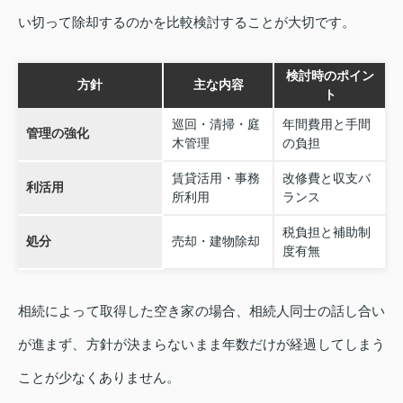
い切って除却するのかを比較検討することが大切です。
検討時のポイン
方針
主な内容
ト
巡回・清掃・庭
年間費用と手間
管理の強化
木管理
の負担
賃貸活用・事務
改修費と収支バ
利活用
所利用
ランス
税負担と補助制
処分
売却・建物除却
度有無
相続によって取得した空き家の場合、相続人同士の話し合い
が進まず、方針が決まらないまま年数だけが経過してしまう
ことが少なくありません。