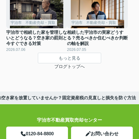
宇治市 不動産売却・買取
宇治市 不動産売却・買取
宇治市で相続した家を管理しな
相続した宇治市の実家どうす
いとどうなる？空き家の罰則と
る？売るべきか住むべきか判断
今すぐできる対策
の軸を解説
2026.07.06
2026.07.05
もっと見る
ブログトップへ
の空き家を放置していませんか？固定資産税の見直しと損失を防ぐ方法
宇治市不動産買取売却センター
0120-84-8800
お問い合わせ