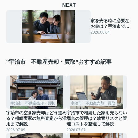
NEXT
家を売る時に必要な
お金は？宇治市で初
めてでも中学生にも
2026.06.04
分かる費用を解説
”宇治市 不動産売却・買取”おすすめ記事
宇治市 不動産売却・買取
宇治市 不動産売却・買取
宇治市の空き家売却はどう進め
宇治市で相続した家を売らない
る？相続実家の無料査定から活
場合の管理は？放置リスクと管
用まで解説
理コストを整理して解説
2026.07.09
2026.07.07