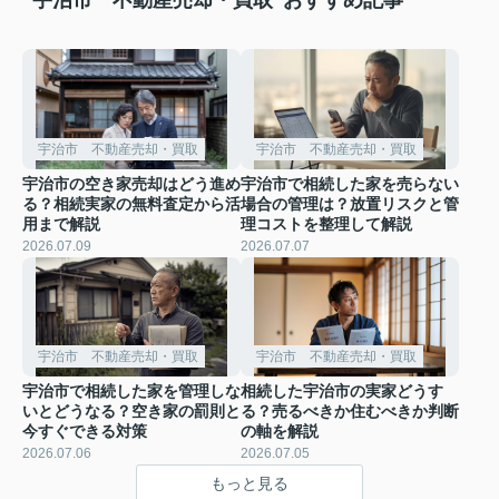
宇治市 不動産売却・買取
宇治市 不動産売却・買取
宇治市の空き家売却はどう進め
宇治市で相続した家を売らない
る？相続実家の無料査定から活
場合の管理は？放置リスクと管
用まで解説
理コストを整理して解説
2026.07.09
2026.07.07
宇治市 不動産売却・買取
宇治市 不動産売却・買取
宇治市で相続した家を管理しな
相続した宇治市の実家どうす
いとどうなる？空き家の罰則と
る？売るべきか住むべきか判断
今すぐできる対策
の軸を解説
2026.07.06
2026.07.05
もっと見る