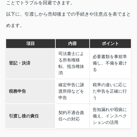
ことでトラブルを回避できます。
以下に、引渡しから売却後までの手続きや注意点を表でまと
めます。
項目
内容
ポイント
司法書士によ
必要書類を事前準
る所有権移
登記・決済
備し、不備を避け
転、抵当権抹
る
消
確定申告に譲
税率の違いに応じ
税務申告
渡所得などを
た申告を正確に行
申告
う
告知漏れや瑕疵に
契約不適合責
引渡し後の責任
備え、インスペク
任への対応
ションの活用