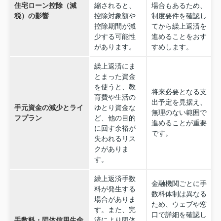
住宅ローン控除（減
縮されると、
場合もあるため、
税）の影響
控除対象額や
制度要件を確認し
控除期間が減
てから繰上返済を
少する可能性
進めることをおす
があります。
すめします。
繰上返済にま
とまった資金
を使うと、教
将来必要となる支
育費や生活の
出予定を見据え、
手元資金の減少とライ
ゆとり資金な
無理のない範囲で
フプラン
ど、他の目的
進めることが重要
に回す余裕が
です。
失われるリス
クがありま
す。
繰上返済手数
金融機関ごとに手
料が発生する
数料体制は異なる
場合がありま
ため、ウェブや窓
す。また、完
口で詳細を確認し
手数料・団体信用生命
済により団体