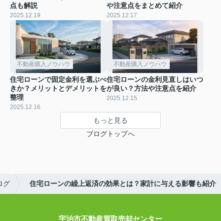
点も解説
や注意点をまとめて紹介
2025.12.19
2025.12.17
不動産購入ノウハウ
不動産購入ノウハウ
住宅ローンで固定金利を選ぶべ
住宅ローンの金利見直しはいつ
きか？メリットとデメリットを
が良い？方法や注意点を紹介
整理
2025.12.15
2025.12.16
もっと見る
ブログトップへ
ログ
住宅ローンの繰上返済の効果とは？家計に与える影響も紹介
宇治市不動産買取売却センター