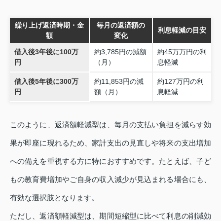
繰り上げ返済時期・金
毎月の返済額の
利息軽減の目安
額
変化
借入後3年後に100万
約3,785円の減額
約45万万円の利
円
（月）
息軽減
借入後5年後に300万
約11,853円の減
約127万円の利
円
額（月）
息軽減
このように、返済額軽減型は、毎月の支払い負担を減らす効
果が即座に現れるため、家計支出の見直しや将来の支出増加
への備えを重視する方に特におすすめです。たとえば、子ど
もの教育費増加やご自身の収入減少が見込まれる場合にも、
有効な選択肢となります。
ただし、返済額軽減型は、期間短縮型に比べて利息の削減効