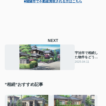
■城陽市で不動産買取される方はこちら
NEXT
宇治市で相続し
た物件をどうす
る？買取のメリ
2025.04.11
ットをご紹介
”相続”おすすめ記事