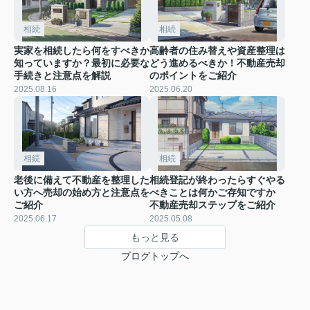
相続
相続
実家を相続したら何をすべきか
高齢者の住み替えや資産整理は
知っていますか？最初に必要な
どう進めるべきか！不動産売却
手続きと注意点を解説
のポイントをご紹介
2025.08.16
2025.06.20
相続
相続
老後に備えて不動産を整理した
相続登記が終わったらすぐやる
い方へ売却の始め方と注意点を
べきことは何かご存知ですか
ご紹介
不動産売却ステップをご紹介
2025.06.17
2025.05.08
もっと見る
ブログトップへ